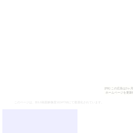
[PR] この広告は
ホームページを更新
このページは、
IE6.0
画面解像度
1024*768
にて最適化されています。